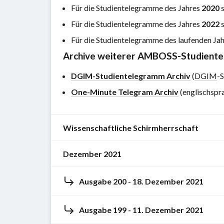
Für die Studientelegramme des Jahres
2020
s
Für die Studientelegramme des Jahres
2022
s
Für die Studientelegramme des laufenden Jah
Archive weiterer AMBOSS-Studient
DGIM-Studientelegramm Archiv
(
DGIM
-
One-Minute Telegram Archiv
(englischspr
Wissenschaftliche Schirmherrschaft
Dezember 2021
Die
Auswahl
Ausgabe 200 - 18. Dezember 2021
und
Studientelegramm
Zusammenfassung
200-
der
Ausgabe 199 - 11. Dezember 2021
Keine
2021
Studien