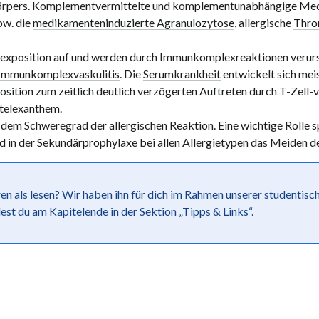
Körpers. Komplementvermittelte und komplementunabhängige Mec
pw. die
medikamenteninduzierte Agranulozytose
, allergische
Thro
exposition auf und werden durch Immunkomplexreaktionen verurs
Immunkomplexvaskulitis
. Die
Serumkrankheit
entwickelt sich mei
ition zum zeitlich deutlich verzögerten Auftreten durch T-Zell-v
telexanthem
.
dem Schweregrad der allergischen Reaktion. Eine wichtige Rolle s
in der Sekundärprophylaxe bei allen Allergietypen das Meiden des 
ren als lesen? Wir haben ihn für dich im Rahmen unserer studentis
st du am Kapitelende in der Sektion „Tipps & Links“.