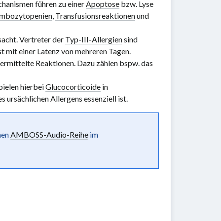
hanismen führen zu einer
Apoptose
bzw. Lyse
mbozytopenien
,
Transfusionsreaktionen
und
acht. Vertreter der
Typ-III-Allergien
sind
st mit einer Latenz von mehreren Tagen.
ermittelte Reaktionen. Dazu zählen bspw. das
pielen hierbei
Glucocorticoide
in
ursächlichen Allergens essenziell ist.
chen
AMBOSS-Audio-Reihe
im