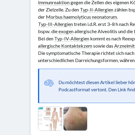
Immunreaktion
gegen die Zellen des eigenen 
der Zielzelle. Zu den
Typ-II-Allergien
zählen bs
der
Morbus haemolyticus neonatorum
.
Typ-III-Allergien
treten i.d.R. erst
3–8 h
nach Re
bspw. die
exogen
allergische Alveolitis und die
Bei den
Typ-IV-Allergien
kommt es nach Reexpos
allergische Kontaktekzem
sowie das
Arzneimit
Die symptomatische Therapie richtet sich nach 
unterschiedlichen Darreichungsformen, während 
Du möchtest diesen Artikel lieber hö
Podcastformat vertont. Den Link finde