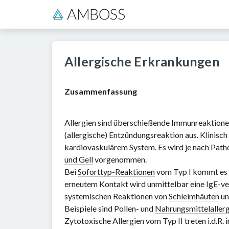
Allergische Erkrankungen
Zusammenfassung
Allergien sind überschießende Immunreaktionen 
(allergische) Entzündungsreaktion aus. Klinisc
kardiovaskulärem System. Es wird je nach Patho
und Gell
vorgenommen.
Bei
Soforttyp-Reaktionen
vom Typ I kommt es b
erneutem Kontakt wird unmittelbar eine
IgE-ve
systemischen Reaktionen von
Schleimhäuten
un
Beispiele sind Pollen- und
Nahrungsmittelaller
Zytotoxische Allergien vom Typ II treten i.d.R