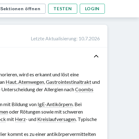
TESTEN
LOGIN
 Sektionen öffnen
Letzte Aktualisierung
:
10.7.2026
rieren, wird es erkannt und löst eine
 an
Haut
,
Atemwegen
,
Gastrointestinaltrakt
und
e Unterscheidung der Allergien nach
Coombs
en mit Bildung von
IgE-Antikörpern
. Bei
men
oder Rötungen sowie mit schweren
ock
mit
Herz
- und
Kreislaufversagen
. Typische
Hier kommt es zu einer antikörpervermittelten