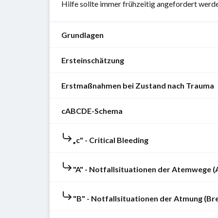
Hilfe sollte immer frühzeitig angefordert werden
Grundlagen
Ersteinschätzung
Mit
folgenden
Erstmaßnahmen bei Zustand nach Trauma
Gegebenheiten
Überblick
muss
über
cABCDE-Schema
sich
Innerklinisch
die
die
ist
Situation
Pflegefachperson
ein
„c" - Critical Bleeding
verschaffen
,
Grundidee
vor
schweres
bspw.
jeder
Leitfaden
Trauma
Was
"A" - Notfallsituationen der Atemwege (
Tätigkeit
für
selten,
Das
ist
vertraut
die
kann
kleine
passiert?
machen:
systematische,
aber
„c“
"B" - Notfallsituationen der Atmung (Br
Notfallsituationen
Wer
strukturierte
bspw.
Klinikinterne
(in
der