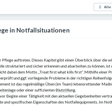
Alle
e in Notfallsituationen
er Pflege auftreten. Dieses Kapitel gibt einen Überblick über die 
 strukturiert und sicher erkennen und abarbeiten zu können, is
 dabei dem Motto „Treat first what kills first“. Mithilfe einer Pri
erprüft und ggf. vorliegende Probleme in der richtigen Reihenfol
agement ist das regelmäßige Üben (im Team) lebensrettender Ma
Seitenlage
oder einer suffizienten
Blutstillung
.
ch vor Beginn einer Tätigkeit mit den aktuellen Gegebenheiten ver
e und spezifischen Eigenschaften des Notfallequipments. Im Notfa