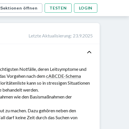
TESTEN
LOGIN
 Sektionen öffnen
Letzte Aktualisierung
:
23.9.2025
wichtigsten Notfälle, deren Leitsymptome und
t das Vorgehen nach dem
cABCDE-Schema
oritätenliste kann so in stressigen Situationen
ge behandelt werden.
ßnahmen wie den Basismaßnahmen der
traut zu machen. Dazu gehören neben den
ll darf keine Zeit durch das Suchen von