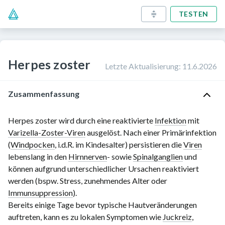
TESTEN
Herpes zoster
Letzte Aktualisierung
:
11.6.2026
Zusammenfassung
Herpes zoster wird durch eine reaktivierte
Infektion
mit
Varizella-Zoster-Viren
ausgelöst. Nach einer Primärinfektion
(
Windpocken
, i.d.R. im Kindesalter) persistieren die
Viren
lebenslang in den
Hirnnerven
- sowie
Spinalganglien
und
können aufgrund unterschiedlicher Ursachen reaktiviert
werden (bspw. Stress, zunehmendes Alter oder
Immunsuppression
).
Bereits einige Tage bevor typische Hautveränderungen
auftreten, kann es zu lokalen Symptomen wie
Juckreiz
,