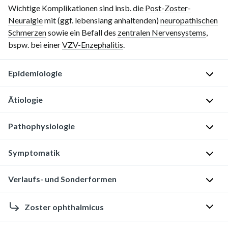
Wichtige Komplikationen sind insb. die
Post-Zoster-
Neuralgie
mit (ggf. lebenslang anhaltenden)
neuropathischen
Schmerzen
sowie ein Befall des
zentralen Nervensystems
,
bspw. bei einer
VZV-Enzephalitis
.
Epidemiologie
Ätiologie
V
o
Pathophysiologie
r
E
k
r
Symptomatik
o
r
Erstinfektion
m
e
in
m
Verlaufs- und Sonderformen
g
Form
A
e
e
von
l
n
r
Windpocken
Zoster ophthalmicus
l
Zoster
:
:
→
g
sine
Weltweit