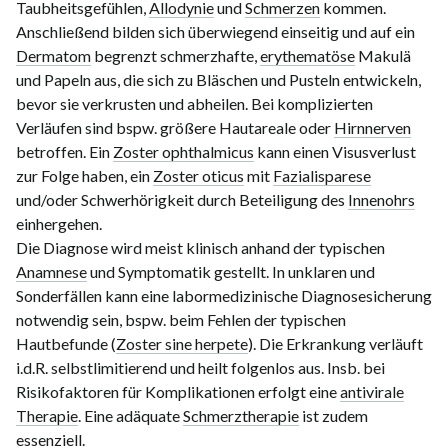
Taubheitsgefühlen,
Allodynie
und
Schmerzen
kommen.
Anschließend bilden sich überwiegend einseitig und auf ein
Dermatom
begrenzt schmerzhafte,
erythematöse
Makulä
und Papeln aus, die sich zu Bläschen und Pusteln entwickeln,
bevor sie verkrusten und abheilen. Bei komplizierten
Verläufen sind bspw. größere Hautareale oder
Hirnnerven
betroffen. Ein
Zoster ophthalmicus
kann einen Visusverlust
zur Folge haben, ein
Zoster oticus
mit
Fazialisparese
und/oder Schwerhörigkeit durch Beteiligung des
Innenohrs
einhergehen.
Die Diagnose wird meist klinisch anhand der typischen
Anamnese
und Symptomatik gestellt. In unklaren und
Sonderfällen kann eine labormedizinische Diagnosesicherung
notwendig sein, bspw. beim Fehlen der typischen
Hautbefunde (
Zoster sine herpete
). Die Erkrankung verläuft
i.d.R. selbstlimitierend und heilt folgenlos aus. Insb. bei
Risikofaktoren für Komplikationen erfolgt eine
antivirale
Therapie
. Eine adäquate
Schmerztherapie
ist zudem
essenziell.