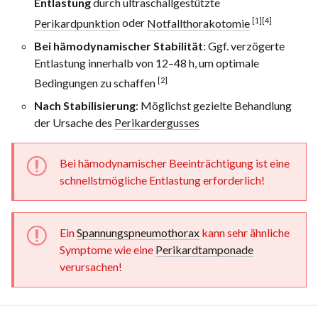
Entlastung
durch ultraschallgestützte
[1]
[4]
Perikardpunktion
oder
Notfallthorakotomie
Bei hämodynamischer Stabilität
: Ggf. verzögerte
Entlastung innerhalb von
12–48 h
, um optimale
[2]
Bedingungen zu schaffen
Nach Stabilisierung
: Möglichst gezielte Behandlung
der Ursache des
Perikardergusses
Bei hämodynamischer Beeinträchtigung ist eine
schnellstmögliche Entlastung erforderlich!
Ein
Spannungspneumothorax
kann sehr ähnliche
Symptome wie eine
Perikardtamponade
verursachen!