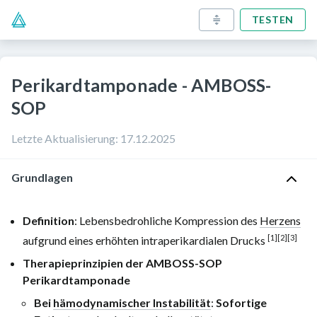
TESTEN
Perikardtamponade - AMBOSS-
SOP
Letzte Aktualisierung
:
17.12.2025
Grundlagen
Definition
: Lebensbedrohliche Kompression des
Herzens
[1]
[2]
[3]
aufgrund eines erhöhten intraperikardialen Drucks
Therapieprinzipien der AMBOSS-SOP
Perikardtamponade
Bei
hämodynamischer Instabilität
:
Sofortige