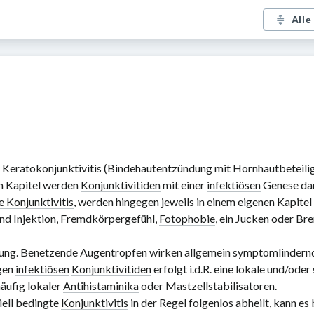
Alle
 Keratokonjunktivitis (
Bindehautentzündung
mit Hornhautbeteiligu
m Kapitel werden
Konjunktivitiden
mit einer
infektiösen
Genese dar
e Konjunktivitis
, werden hingegen jeweils in einem eigenen Kapitel
nd Injektion, Fremdkörpergefühl,
Fotophobie
, ein Jucken oder Br
kung. Benetzende
Augentropfen
wirken allgemein symptomlindernd; 
igen
infektiösen
Konjunktivitiden
erfolgt i.d.R. eine lokale und/ode
äufig lokaler
Antihistaminika
oder Mastzellstabilisatoren.
iell bedingte
Konjunktivitis
in der Regel folgenlos abheilt, kann es