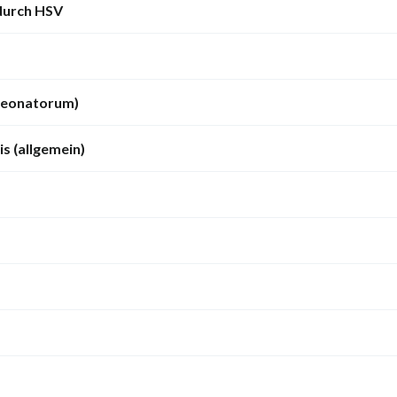
 durch HSV
neonatorum)
s (allgemein)