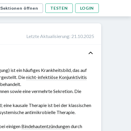
TESTEN
LOGIN
 Sektionen öffnen
Letzte Aktualisierung
:
21.10.2025
ng) ist ein häufiges Krankheitsbild, das auf
gestellt. Die
nicht-infektiöse Konjunktivitis
 behandelt.
ennen sowie eine vermehrte Sekretion. Die
eine kausale Therapie ist bei der klassischen
r systemische antimikrobielle Therapie.
 bei einigen
Bindehautentzündungen
durch