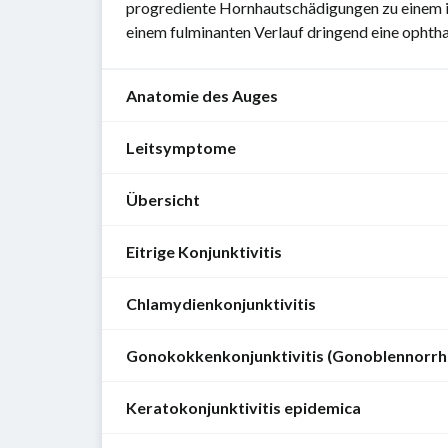
progrediente Hornhautschädigungen zu einem i
einem fulminanten Verlauf dringend eine opht
Anatomie des Auges
Leitsymptome
Siehe
auch
:
Übersicht
Konjunktivitiden
Auge
können
und
Eitrige Konjunktivitis
sich
Formen
Orbita
je
der
Chlamydienkonjunktivitis
nach
bakteriellen
Allgemeines
Ätiologie
Konjunktivitis
in
Definition
:
Gonokokkenkonjunktivitis (Gonoblennorrh
Allgemeines
Eitrige
ihrem
Sammelbegriff
Konjunktivitis
Erscheinungsbild
für
Chlamydienbedingte
Keratokonjunktivitis epidemica
Ätiologie
(klassische
sehr
alle
Konjunktivitis
:
Form