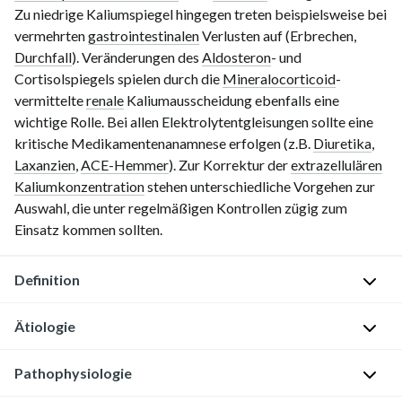
Zu niedrige Kaliumspiegel hingegen treten beispielsweise bei
vermehrten
gastrointestinalen
Verlusten auf (Erbrechen,
Durchfall
). Veränderungen des
Aldosteron
- und
Cortisolspiegels spielen durch die
Mineralocorticoid
-
vermittelte
renale
Kaliumausscheidung ebenfalls eine
wichtige Rolle. Bei allen Elektrolytentgleisungen sollte eine
kritische Medikamentenanamnese erfolgen (z.B.
Diuretika
,
Laxanzien
,
ACE-Hemmer
). Zur Korrektur der
extrazellulären
Kaliumkonzentration
stehen unterschiedliche Vorgehen zur
Auswahl, die unter regelmäßigen Kontrollen zügig zum
Einsatz kommen sollten.
Definition
Ätiologie
D
e
Hypokaliämie
Pathophysiologie
f
i