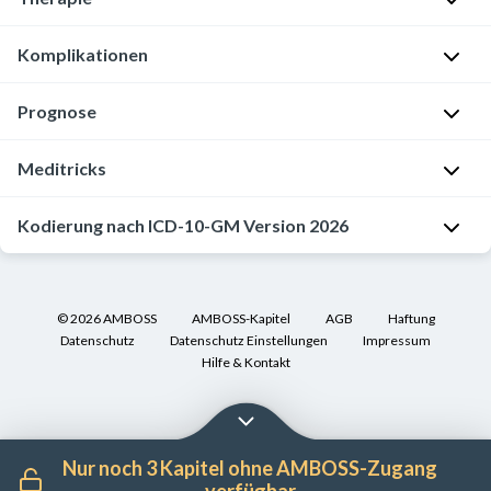
und
h
e
Befall von
≥5
Gelenken
in den ersten
6 Monat
JIA
Seronegative
mit
Kindes-
1–3 Jahre
Zu Beginn mind.
5
Gele
Jugendliche
Seronegative
i
[3]
Rheumafaktor
negativ
Polyarthritis
Gelenkerguss
und
Differenzialdiagnosen einer juvenilen
Grundsätze
betroffen
Komplikationen
pro
>8 Jahre
Polyarthritis
A
t
(
pJIA
)
→
Insb. symmetrisch
Jugendalter
M
[1]
[2]
idiopathischen Arthritis
(JIA)
[3]
Jahr
(
pJIA
)
n
s
kleine und große
Pannusbildung
u
[1]
Uveitis
Prognose
Befall von
≥5
Gelenken
in den ersten
6 Monat
(ca. 15–20%)
[1]
Gelenke
a
Seropositive
y
→
Kategorie
Differenzialdiagnosen
l
P
anterior
Rheumafaktor
positiv
m
Polyarthritis
D
m
Häufig chronische
Uveit
Knorpelerosionen
P
t
r
anterior
Meditricks
Septische Arthritis
n
(
pJIA
)
i
p
Infektiös
→
A
r
Akute
i
i
e
a
t
Osteomyelitis
Schmerzen
l
ä
Uveitis
f
n
>8 Jahre
Arthritis
und
Psoriasis
Zu Beginn mind.
5
Gele
Seropositive
Juvenile
s
g
o
Lyme-Arthritis
Kodierung nach ICD-10-GM Version 2026
In
und
l
v
oder
betroffen
anterior
a
z
Polyarthritis
Psoriasis-
e
n
m
Virale
Arthritiden
(bspw.
Kooperation
Insb. symmetrisch
Funktionsverlust
g
a
Arthritis
und
≥2 weitere Kriterien
k
i
(
Arthritis
pJIA
)
(
jPsA
)
Parvovirus B19
,
EBV
)
kleine und große
(inkl.
o
e
mit
E
Daktylitis
e
l
t
p
M
(ca. 5%)
Gelenke
Fremd-
s
:
Meditricks
p
Nagelveränderungen
m
e
o
:
0
©
2026
AMBOSS
AMBOSS-Kapitel
Reaktive Arthritis
AGB
Haftung
Häufig extraartikuläre
Para-/postinfe
und
e
Schwellung
,
bieten
i
e
n
Psoriasis
bei Verwandten
1. Grades
r
Treat
Datenschutz
Datenschutz Einstellungen
Impressum
Manifestationen
8
Coxitis fugax
ktiös
Familienanamnese
)
k
Rötung
,
wir
d
i
z
Hilfe & Kontakt
i
to
.
r
Überwärmung
,
[1]
durchdachte
e
Arthritis
und
Enthesitis
Enthesitis-
n
(weltweit):
2–4 Jahre
Initial häufig einzelne
Juvenile
e
Target
Akute Leukämien
-
Maligne
oder
i
Schmerzen
Merkhilfen
m
große
Gelenke
assoziierte
Ca.
>9 Jahre
Psoriasis-
l
K
Lymphome
:
Sehr
Z
t
und/oder
Arthritis
und
≥2 weitere Kriterien
an,
i
Im Verlauf eher
Arthritis
(
EAA
)
20–
Arthritis
(
jPsA
)
l
ö
J
variabler
Knochentumoren
Sakroiliitis und/oder
entzündliche
i
e
Bewegungseinschränkung
asymmetrisch mehrere
mit
o
Nur noch 3 Kapitel ohne AMBOSS-Zugang
250/100.000
(ca. 2–5%)
r
Rückenschmerzen
[2]
u
Verlauf
Knochenmetastasen
kleine
Gelenke
(insb.
e
r
in
denen
l