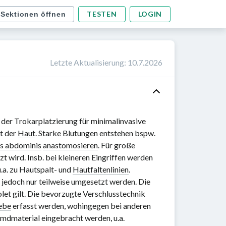
TESTEN
LOGIN
 Sektionen öffnen
Letzte Aktualisierung
:
10.7.2026
i der Trokarplatzierung für minimalinvasive
ät der
Haut
. Starke Blutungen entstehen bspw.
us abdominis
anastomosieren
. Für große
t wird. Insb. bei kleineren Eingriffen werden
.a. zu Hautspalt- und
Hautfaltenlinien
.
g jedoch nur teilweise umgesetzt werden. Die
olet gilt. Die bevorzugte Verschlusstechnik
ebe
erfasst werden, wohingegen bei anderen
dmaterial eingebracht werden, u.a.