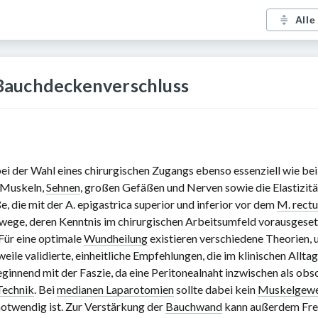
Alle
Bauchdeckenverschluss
bei der Wahl eines chirurgischen Zugangs ebenso essenziell wie be
n Muskeln,
Sehnen
, großen Gefäßen und Nerven sowie die Elastizit
, die mit der A. epigastrica superior und inferior vor dem
M. rect
swege, deren Kenntnis im chirurgischen Arbeitsumfeld vorausgesetz
Für eine optimale
Wundheilung
existieren verschiedene Theorien, u
ile validierte, einheitliche Empfehlungen, die im klinischen Allta
ginnend mit der Faszie, da eine Peritonealnaht inzwischen als obs
Technik
. Bei
medianen Laparotomien
sollte dabei kein
Muskelgew
otwendig ist. Zur Verstärkung der
Bauchwand
kann außerdem Frem