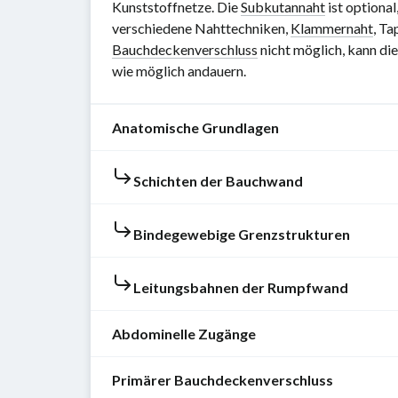
Kunststoffnetze. Die
Subkutannaht
ist optiona
verschiedene Nahttechniken,
Klammernaht
, T
Bauchdeckenverschluss
nicht möglich, kann di
wie möglich andauern.
Anatomische Grundlagen
Schichten der Bauchwand
Die
Bauchwand
bildet
Haut
Bindegewebige Grenzstrukturen
die
[1]
äußere
[2]
Rektusscheide
Leitungsbahnen der Rumpfwand
Begrenzung
(
Vagina
[3]
der
m.
Bauch-
Abdominelle Zugänge
Arterielle
Kutis
:
recti
und
Versorgung
Obere
abdominis)
Beckenhöhle
Primärer Bauchdeckenverschluss
der
Im
Hautschicht
mit
[7]