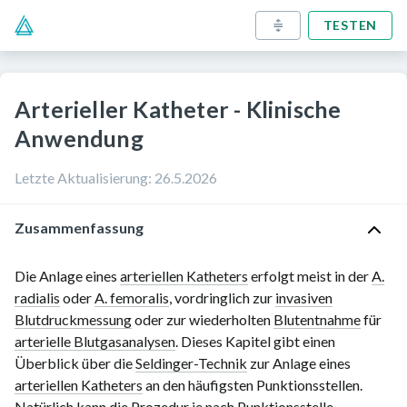
TESTEN
Arterieller Katheter - Klinische
Anwendung
Letzte Aktualisierung
:
26.5.2026
Zusammenfassung
Die Anlage eines
arteriellen Katheters
erfolgt meist in der
A.
radialis
oder
A. femoralis
, vordringlich zur
invasiven
Blutdruckmessung
oder zur wiederholten
Blutentnahme
für
arterielle Blutgasanalysen
. Dieses Kapitel gibt einen
Überblick über die
Seldinger-Technik
zur Anlage eines
arteriellen Katheters
an den häufigsten Punktionsstellen.
Natürlich kann die Prozedur je nach Punktionsstelle,