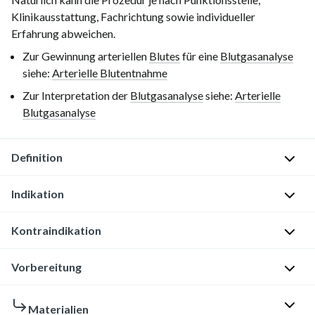
Klinikausstattung, Fachrichtung sowie individueller
Erfahrung abweichen.
Zur Gewinnung arteriellen
Blutes
für eine
Blutgasanalyse
siehe:
Arterielle Blutentnahme
Zur Interpretation der
Blutgasanalyse
siehe:
Arterielle
Blutgasanalyse
Definition
Indikation
D
e
Kontraindikation
f
I
i
n
Einschränkungen
Vorbereitung
n
v
der
i
a
Indikationsstellung
t
s
Materialien
B