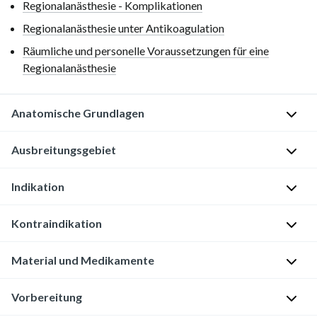
Regionalanästhesie - Komplikationen
Regionalanästhesie unter Antikoagulation
Räumliche und personelle Voraussetzungen für eine
Regionalanästhesie
Anatomische Grundlagen
Plexus
Ausbreitungsgebiet
brachialis
[1]
Indikation
[1]
Sensible Blockade
[2]
Kontraindikation
[3]
S
Haut
[5]
[6]
Knochen
c
(orientierende
Material und Medikamente
Anatomische Grundlagen der interskalenären Plexusblockade
h
Angaben)
A
m
l
Plexus brachialis
Gesamte
Oberseite der
C4 (unsichere
Material
Vorbereitung
e
l
Schulter
bis
Clavicula
Blockade)
r
[4]
C5–Th1