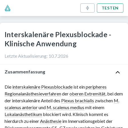
TESTEN
Interskalenäre Plexusblockade -
Klinische Anwendung
Letzte Aktualisierung
:
10.7.2026
Zusammenfassung
Die
interskalenäre Plexusblockade
ist ein
peripheres
Regionalanästhesieverfahren
der
oberen Extremität
, bei dem
der interskalenäre Anteil des
Plexus brachialis
zwischen
M.
scalenus anterior
und
M. scalenus medius
mit einem
Lokalanästhetikum
blockiert wird. Klinisch kommt es
hierdurch zu einer
Anästhesie
im Innervationsgebiet der
Rückenmarkssegmente
C5–C7
sowie unsicher im Gebiet von