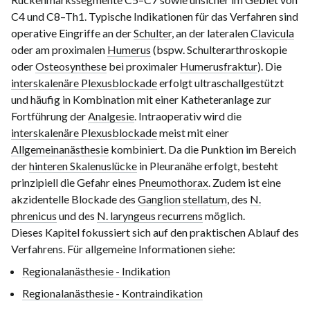
C4 und
C8–Th1
. Typische Indikationen für das Verfahren sind
operative Eingriffe an der
Schulter
, an der lateralen
Clavicula
oder am proximalen
Humerus
(bspw. Schulterarthroskopie
oder
Osteosynthese
bei proximaler
Humerusfraktur
). Die
interskalenäre Plexusblockade
erfolgt ultraschallgestützt
und häufig in Kombination mit einer Katheteranlage zur
Fortführung der
Analgesie
. Intraoperativ wird die
interskalenäre Plexusblockade
meist mit einer
Allgemeinanästhesie
kombiniert. Da die Punktion im Bereich
der
hinteren Skalenuslücke
in Pleuranähe erfolgt, besteht
prinzipiell die Gefahr eines
Pneumothorax
. Zudem ist eine
akzidentelle Blockade des
Ganglion stellatum
, des
N.
phrenicus
und des
N. laryngeus recurrens
möglich.
Dieses Kapitel fokussiert sich auf den praktischen Ablauf des
Verfahrens. Für allgemeine Informationen siehe:
Regionalanästhesie - Indikation
Regionalanästhesie - Kontraindikation