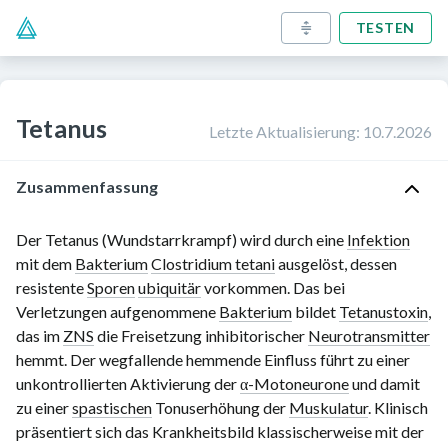
TESTEN
Tetanus
Letzte Aktualisierung
:
10.7.2026
Zusammenfassung
Der Tetanus (Wundstarrkrampf) wird durch eine
Infektion
mit dem
Bakterium
Clostridium tetani
ausgelöst, dessen
resistente
Sporen
ubiquitär
vorkommen. Das bei
Verletzungen aufgenommene
Bakterium
bildet
Tetanustoxin
,
das im
ZNS
die Freisetzung inhibitorischer
Neurotransmitter
hemmt. Der wegfallende hemmende Einfluss führt zu einer
unkontrollierten Aktivierung der
α-Motoneurone
und damit
zu einer
spastischen
Tonuserhöhung der
Muskulatur
. Klinisch
präsentiert sich das Krankheitsbild klassischerweise mit der