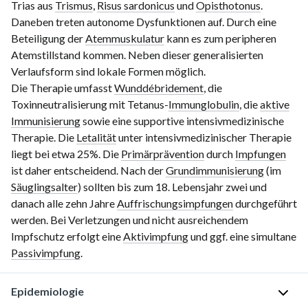
Trias aus
Trismus
,
Risus sardonicus
und
Opisthotonus
.
Daneben treten autonome Dysfunktionen auf. Durch eine
Beteiligung der
Atemmuskulatur
kann es zum peripheren
Atemstillstand kommen.
Neben dieser generalisierten
Verlaufsform sind lokale Formen möglich.
Die Therapie umfasst
Wunddébridement
, die
Toxinneutralisierung mit Tetanus-
Immunglobulin
, die
aktive
Immunisierung
sowie eine supportive intensivmedizinische
Therapie. Die
Letalität
unter intensivmedizinischer Therapie
liegt bei etwa 25%. Die
Primärprävention
durch
Impfungen
ist daher entscheidend. Nach der
Grundimmunisierung
(im
Säuglingsalter
) sollten bis zum 18. Lebensjahr zwei und
danach alle zehn Jahre
Auffrischungsimpfungen
durchgeführt
werden. Bei Verletzungen und nicht ausreichendem
Impfschutz erfolgt eine
Aktivimpfung
und ggf. eine simultane
Passivimpfung
.
Epidemiologie