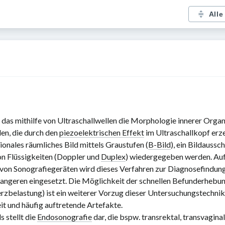
Alle
, das mithilfe von Ultraschallwellen die Morphologie innerer Orga
len, die durch den
piezoelektrischen Effekt
im Ultraschallkopf erz
onales räumliches Bild mittels Graustufen (
B-Bild
), ein Bildaussch
n Flüssigkeiten (Doppler und
Duplex
) wiedergegeben werden. Auf
von Sonografiegeräten wird dieses Verfahren zur Diagnosefindung 
angeren eingesetzt. Die Möglichkeit der schnellen Befunderhebun
zbelastung) ist ein weiterer Vorzug dieser Untersuchungstechnik
t und häufig auftretende Artefakte.
s stellt die
Endosonografie
dar, die bspw. transrektal, transvagina