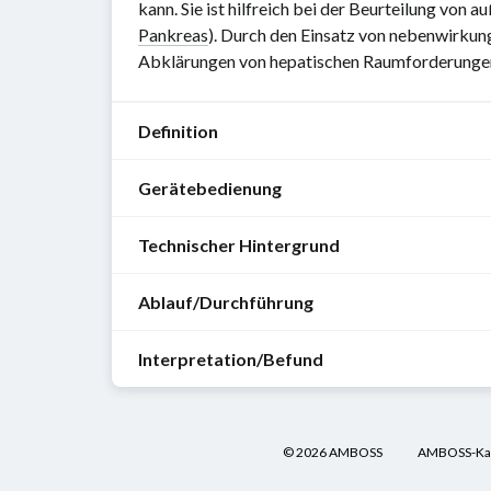
kann. Sie ist hilfreich bei der Beurteilung von
Pankreas
). Durch den Einsatz von nebenwirkun
Abklärungen von hepatischen Raumforderunge
Definition
Gerätebedienung
Sonografie
(von
Technischer Hintergrund
lat.
siehe:
sonare
Funktionen
Ablauf/Durchführung
=
und
Entstehung
"erschallen",
Einstellungen
der
"erklingen")
Interpretation/Befund
eines
Ultraschallwellen
Organbezogene
bezeichnet
Sonografiegerätes
Abläufe
ein
Ultraschallwellen
radiologisches
sind
Befunde
siehe:
©
2026
AMBOSS
AMBOSS-Kap
Verfahren,
hochfrequente
siehe
:
Sonografie-
das
Schallwellen,