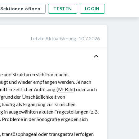
TESTEN
LOGIN
 Sektionen öffnen
Letzte Aktualisierung
:
10.7.2026
ne und Strukturen sichtbar macht.
eugt und wieder empfangen werden. Je nach
nitt in zeitlicher Auflösung (
M-Bild
) oder auch
grund der Unschädlichkeit von
häufig als Ergänzung zur klinischen
g in ausgewählten akuten Fragestellungen (z.B.
. Probleme in der Sonografie ergeben sich
l, transösophageal oder transgastral erfolgen