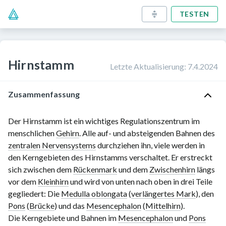
TESTEN
Hirnstamm
Letzte Aktualisierung
:
7.4.2024
Zusammenfassung
Der Hirnstamm ist ein wichtiges Regulationszentrum im
menschlichen
Gehirn
. Alle auf- und absteigenden Bahnen des
zentralen Nervensystems
durchziehen ihn, viele werden in
den Kerngebieten des Hirnstamms verschaltet. Er erstreckt
sich zwischen dem
Rückenmark
und dem
Zwischenhirn
längs
vor dem
Kleinhirn
und wird von unten nach oben in drei Teile
gegliedert: Die
Medulla oblongata
(
verlängertes Mark
), den
Pons
(
Brücke
) und das
Mesencephalon
(
Mittelhirn
).
Die Kerngebiete und Bahnen im
Mesencephalon
und
Pons