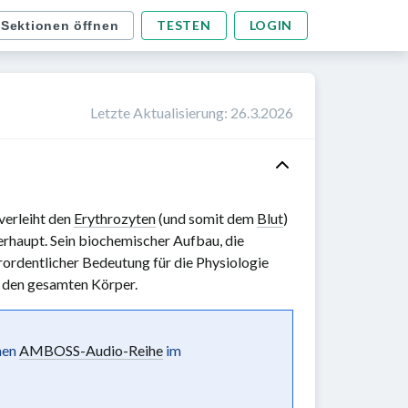
TESTEN
LOGIN
 Sektionen öffnen
Letzte Aktualisierung
:
26.3.2026
verleiht den
Erythrozyten
(und somit dem
Blut
)
rhaupt. Sein biochemischer Aufbau, die
ordentlicher Bedeutung für die Physiologie
n den gesamten Körper.
chen
AMBOSS-Audio-Reihe
im