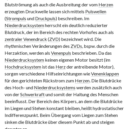
Blutströmung als auch die Ausbreitung der vom
Herzen
erzeugten Druckwelle lassen sich mittels
Pulswellen
(
Strompuls
und
Druckpuls
) beschreiben. Im
Niederdrucksystem
herrscht ein deutlich reduzierter
Blutdruck, der im Bereich des rechten Vorhofes auch als
zentraler Venendruck
(
ZVD
) bezeichnet wird. Die
rhythmischen Veränderungen des
ZVDs
, bspw. durch die
Herzaktion, werden als
Venenpuls
beschrieben. Da das
Niederdrucksystem
keinen eigenen Motor besitzt (im
Hochdrucksystem
ist das
Herz
der antreibende Motor),
sorgen verschiedene Hilfseinrichtungen wie
Venenklappen
für den gerichteten Rückstrom zum
Herzen
. Die Blutdrücke
des Hoch- und
Niederdrucksystems
werden zusätzlich auch
von der
Schwerkraft
und somit der Haltung des Menschen
beeinflusst. Der Bereich des Körpers, an dem die Blutdrücke
im Liegen und Stehen konstant bleiben, heißt hydrostatischer
Indifferenzpunkt. Beim Übergang vom Liegen zum Stehen
sinken die Blutdrücke über diesem Punkt ab und steigen
darunter an.