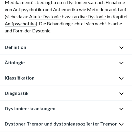
Medikamentös bedingt treten Dystonien v.a. nach Einnahme
von
Antipsychotika
und
Antiemetika
wie
Metoclopramid
auf
(siehe dazu:
Akute Dystonie
bzw.
tardive Dystonie
im Kapitel
Antipsychotika
). Die Behandlung richtet sich nach Ursache
und Form der Dystonie.
Definition
Dystonie
Ätiologie
(Symptom)
[1]
Klassifikation
H
[2]
e
Klinische
Diagnostik
r
Extrapyramidale
Präsentation
e
Bewegungsstörung
:
Dystonieerkrankungen
d
M
Pathologische
i
Für
a
Kokontraktion
t
Dystoner Tremor und dystonieassoziierter Tremor
Dystonien
n
agonistischer
ä