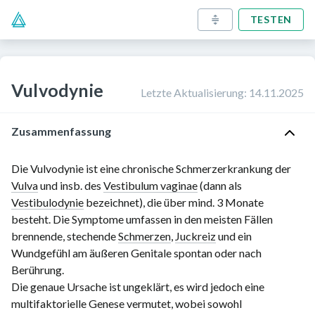
TESTEN
Vulvodynie
Letzte Aktualisierung
:
14.11.2025
Zusammenfassung
Die
Vulvodynie
ist eine chronische Schmerzerkrankung der
Vulva
und insb. des
Vestibulum vaginae
(dann als
Vestibulodynie
bezeichnet), die über mind.
3 Monate
besteht. Die Symptome umfassen in den meisten Fällen
brennende, stechende
Schmerzen
,
Juckreiz
und ein
Wundgefühl am äußeren Genitale spontan oder nach
Berührung.
Die genaue Ursache ist ungeklärt, es wird jedoch eine
multifaktorielle Genese vermutet, wobei sowohl