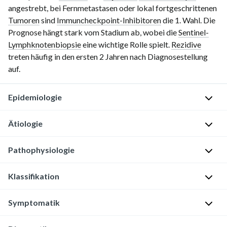
angestrebt, bei Fernmetastasen oder lokal fortgeschrittenen
Tumoren
sind
Immuncheckpoint-Inhibitoren
die
1. Wahl
. Die
Prognose hängt stark vom Stadium ab, wobei die
Sentinel-
Lymphknotenbiopsie
eine wichtige Rolle spielt.
Rezidive
treten häufig in den ersten
2 Jahren
nach Diagnosestellung
auf.
Epidemiologie
Ätiologie
I
n
Pathophysiologie
z
I
i
n
Klassifikation
d
f
U
e
e
n
n
Symptomatik
k
b
Pathologisch/klinische Stadieneinteilung (pTNM) des Merkel-Ze
z
t
e
: