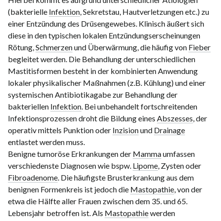
(bakterielle
Infektion
, Sekretstau, Hautverletzungen etc.) zu
einer Entzündung des Drüsengewebes. Klinisch äußert sich
diese in den typischen lokalen Entzündungserscheinungen
Rötung,
Schmerzen
und Überwärmung, die häufig von
Fieber
begleitet werden. Die Behandlung der unterschiedlichen
Mastitisformen besteht in der kombinierten Anwendung
lokaler physikalischer Maßnahmen (z.B. Kühlung) und einer
systemischen Antibiotikagabe zur Behandlung der
bakteriellen
Infektion
. Bei unbehandelt fortschreitenden
Infektionsprozessen droht die Bildung eines
Abszesses
, der
operativ mittels Punktion oder
Inzision
und
Drainage
entlastet werden muss.
Benigne tumoröse Erkrankungen der
Mamma
umfassen
verschiedenste Diagnosen wie bspw.
Lipome
, Zysten oder
Fibroadenome
. Die häufigste Brusterkrankung aus dem
benignen Formenkreis ist jedoch die
Mastopathie
, von der
etwa die Hälfte aller Frauen zwischen dem 35. und 65.
Lebensjahr betroffen ist. Als
Mastopathie
werden