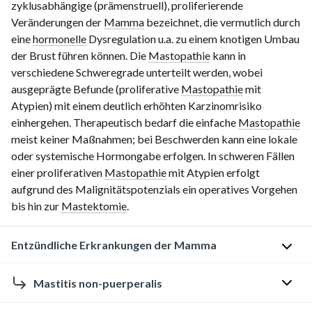
zyklusabhängige (prämenstruell), proliferierende
Veränderungen der
Mamma
bezeichnet, die vermutlich durch
eine
hormonelle
Dysregulation u.a. zu einem knotigen Umbau
der Brust führen können. Die
Mastopathie
kann in
verschiedene Schweregrade unterteilt werden, wobei
ausgeprägte Befunde (proliferative
Mastopathie
mit
Atypien) mit einem deutlich erhöhten Karzinomrisiko
einhergehen. Therapeutisch bedarf die einfache
Mastopathie
meist keiner Maßnahmen; bei Beschwerden kann eine lokale
oder systemische Hormongabe erfolgen. In schweren Fällen
einer proliferativen
Mastopathie
mit Atypien erfolgt
aufgrund des Malignitätspotenzials ein operatives Vorgehen
bis hin zur
Mastektomie
.
Entzündliche Erkrankungen der Mamma
Übersicht
Mastitis non-puerperalis
Mastitis
: