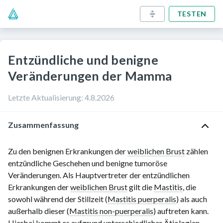
TESTEN
Entzündliche und benigne
Veränderungen der Mamma
Letzte Aktualisierung
:
4.8.2026
Zusammenfassung
Zu den benignen Erkrankungen der
weiblichen Brust
zählen
entzündliche Geschehen und benigne tumoröse
Veränderungen. Als Hauptvertreter der entzündlichen
Erkrankungen der
weiblichen Brust
gilt die
Mastitis
, die
sowohl während der Stillzeit (
Mastitis puerperalis
) als auch
außerhalb dieser (
Mastitis non-puerperalis
) auftreten kann.
Hierbei kommt es aufgrund unterschiedlicher Ätiologien