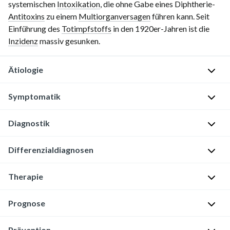
systemischen
Intoxikation
, die ohne Gabe eines Diphtherie-
Antitoxins
zu einem
Multiorganversagen
führen kann. Seit
Einführung des
Totimpfstoffs
in den 1920er-Jahren ist die
Inzidenz
massiv gesunken.
Ätiologie
Symptomatik
E
r
Inkubationszeit
Diagnostik
r
e
2–
Differenzialdiagnosen
g
K
5
e
l
Tage
r
Therapie
i
Für
Allgemeinsymptome
[1]
n
Rachendiphtherie
Prognose
i
Fieber
siehe:
Corynebacterium
s
Differenzialdiagnosen
diphtheriae
Bereits
Abgeschlagenheit
c
Prävention