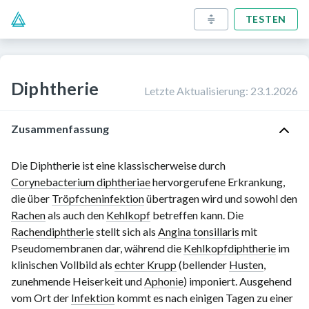
TESTEN
Diphtherie
Letzte Aktualisierung
:
23.1.2026
Zusammenfassung
Die Diphtherie ist eine klassischerweise durch
Corynebacterium diphtheriae
hervorgerufene Erkrankung,
die über
Tröpfcheninfektion
übertragen wird und sowohl den
Rachen
als auch den
Kehlkopf
betreffen kann. Die
Rachendiphtherie
stellt sich als
Angina tonsillaris
mit
Pseudomembranen dar, während die
Kehlkopfdiphtherie
im
klinischen Vollbild als
echter Krupp
(bellender
Husten
,
zunehmende Heiserkeit und
Aphonie
) imponiert. Ausgehend
vom Ort der
Infektion
kommt es nach einigen Tagen zu einer