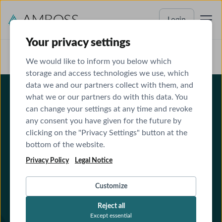
Login
Your privacy settings
We would like to inform you below which
storage and access technologies we use, which
ONLINE-FORTBILDUNG
data we and our partners collect with them, and
Durchblick im Salz- &
what we or our partners do with this data. You
can change your settings at any time and revoke
Wasserhaushalt
any consent you have given for the future by
clicking on the "Privacy Settings" button at the
bottom of the website.
Ödeme, Hypo- & Hypernatriämie fundiert
therapieren
Privacy Policy
Legal Notice
12
CME-Punkte
Customize
Flexibel und ohne Terminbindung
Reject all
7 Videomodule
Except essential