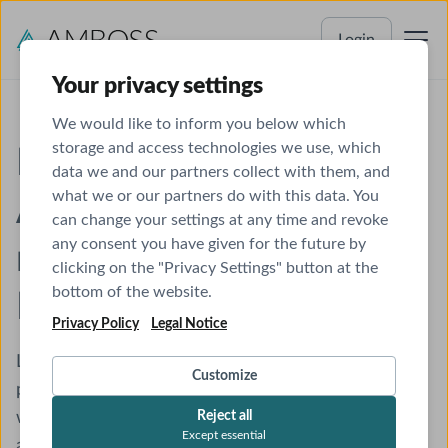
Login
Your privacy settings
We would like to inform you below which
storage and access technologies we use, which
Physikum &
data we and our partners collect with them, and
what we or our partners do with this data. You
Äquivalenzprüfungen
can change your settings at any time and revoke
any consent you have given for the future by
meistern: Lernen,
clicking on the "Privacy Settings" button at the
bottom of the website.
Kreuzen, Bestehen!
Privacy Policy
Legal Notice
Lernpläne, Hilfestellungen, Online-Seminare und
Customize
persönliche Lernempfehlungen: wir lassen dich
während deiner Physikumsvorbereitung nicht
Reject all
Except essential
alleine!