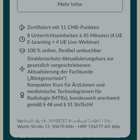
Mehr Infos
Zertifiziert mit 11 CME-Punkten
8 Unterrichtseinheiten à 45 Minuten (4 UE
E-Learning + 4 UE Live-Webinar)
100 % online, flexibel umbuchbar
Strahlenschutz-Aktualisierungskurs zur
gesetzlich vorgeschriebenen
Aktualisierung der Fachkunde
(„Röntgenschein“)
Kompakter Kurs für Ärzt:innen und
medizinische Technolog:innen für
Radiologie (MTRs), bundesweit anerkannt
gemäß § 48 und § 51 StrlSchV
Suchst du spezifische Informationen zu den
Verkauft durch: AMBOSS Novaheal GmbH · Von-
Werth-Straße 12, 50670 Köln · HRB 126677 AG Köln
Strahlenschutzkursen für die Schweiz?
Zu den Strahlenschutzkursen für die Schweiz