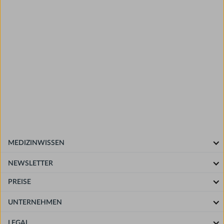
Nutzer:innen, die über einen aktiven AMBOSS-Zugang (z.
B. Abo oder Kliniklizenz) verfügen, können nach
erfolgreicher Buchung auf die Fortbildung zugreifen,
solange ihr Zugang bestehen bleibt.
Nutzer:innen ohne aktiven AMBOSS-Zugang (z. B. Abo
oder Kliniklizenz) erhalten durch den Kauf der Fortbildung
einen zweimonatigen Zugriff sowohl auf die Fortbildung
als auch auf AMBOSS-Inhalte. Danach besteht die
Möglichkeit, den AMBOSS-Zugang zu verlängern,
MEDIZINWISSEN
wodurch auch der Zugriff auf die Fortbildung
entsprechend verlängert wird.
NEWSLETTER
PREISE
UNTERNEHMEN
LEGAL