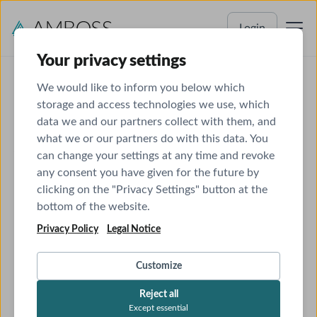
Login
Your privacy settings
We would like to inform you below which
Strahlenschutz bei
storage and access technologies we use, which
data we and our partners collect with them, and
AMBOSS
what we or our partners do with this data. You
can change your settings at any time and revoke
Maximal flexibel, minimal zeitaufwendig
any consent you have given for the future by
clicking on the "Privacy Settings" button at the
Kurzfristige Termine, einfach umbuchbar
bottom of the website.
Zertifiziert & bundesweit anerkannt
Privacy Policy
Legal Notice
Strahlenschutzkurse
Zahnmedizin
Strahlenschutzkurse
Zahnmedizin
Customize
Reject all
Except essential