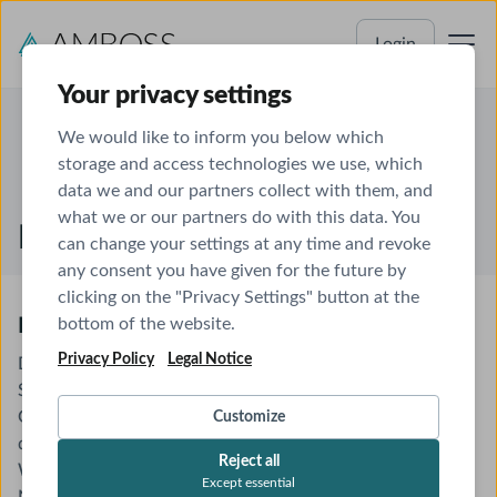
Login
Your privacy settings
We would like to inform you below which
storage and access technologies we use, which
data we and our partners collect with them, and
what we or our partners do with this data. You
Disclaimer
can change your settings at any time and revoke
any consent you have given for the future by
clicking on the "Privacy Settings" button at the
Haftungsbeschränkung
bottom of the website.
Privacy Policy
Legal Notice
Die Inhalte dieser Website werden mit größtmöglicher
Sorgfalt erstellt. Die AMBOSS SE übernimmt jedoch keine
Gewähr für die Richtigkeit, Vollständigkeit und Aktualität
Customize
der bereitgestellten Inhalte. Die Nutzung der Inhalte der
Reject all
Website erfolgt auf eigene Gefahr des Nutzers. Mit der
Except essential