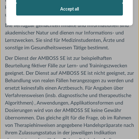
Nutzung der Website der AMBOSS SE ohne Registrierung
kommt keinerlei Vertragsverhältnis zwischen dem Nutzer
Accept all
und dem Anbieter zustande.
Die verfügbar gemachten Inhalte und Informationen sind
akademischer Natur und dienen nur Informations- und
Lernzwecken. Sie sind für Medizinstudenten, Ärzte und
sonstige im Gesundheitswesen Tätige bestimmt.
Der Dienst der AMBOSS SE ist zur beispielhaften
Beurteilung fiktiver Fälle zur Lern- und Trainingszwecken
geeignet. Der Dienst auf AMBOSS SE ist nicht geeignet, zur
Behandlung von realen Fällen herangezogen zu werden und
ersetzt keinesfalls einen Arztbesuch. Für Angaben über
Verfahrensweisen (insb. diagnostische und therapeutische
Algorithmen) , Anwendungen, Applikationsformen und
Dosierungen wird von der AMBOSS SE keine Gewähr
übernommen. Das gleiche gilt für die Frage, ob im Rahmen
von Therapiehinweisen angegebene Handelspräparate nach
ihrem Zulassungsstatus in der jeweiligen Indikation