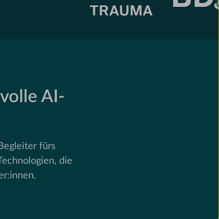
volle AI-
egleiter fürs
Technologien, die
r:innen.