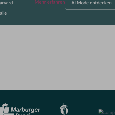
Mehr erfahren
arvard-
AI Mode entdecken
Mode
entdecken
alle