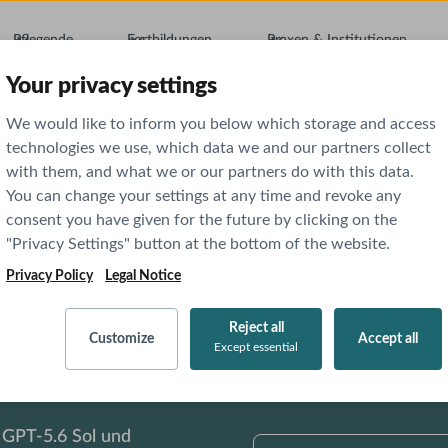
Pflegende
Fortbildungen
Praxen & Institutionen
Your privacy settings
We would like to inform you below which storage and access
technologies we use, which data we and our partners collect
with them, and what we or our partners do with this data.
You can change your settings at any time and revoke any
consent you have given for the future by clicking on the
"Privacy Settings" button at the bottom of the website.
Privacy Policy
Legal Notice
Reject all
Customize
Accept all
Except essential
 GPT-5.6 Sol und
AI