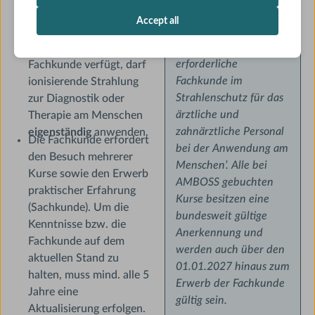
01.01.2027 gelten die
Nur medizinisches
Accept all
Vorgaben der neuen
Fachpersonal, das über
‘Richtlinie über die
eine entsprechende
erforderliche
Fachkunde verfügt, darf
Fachkunde im
ionisierende Strahlung
Strahlenschutz für das
zur Diagnostik oder
ärztliche und
Therapie am Menschen
zahnärztliche Personal
eigenständig
anwenden.
Die Fachkunde erfordert
bei der Anwendung am
den Besuch mehrerer
Menschen’. Alle bei
Kurse sowie den Erwerb
AMBOSS gebuchten
praktischer Erfahrung
Kurse besitzen eine
(Sachkunde). Um die
bundesweit gültige
Kenntnisse bzw. die
Anerkennung und
Fachkunde auf dem
werden auch über den
aktuellen Stand zu
01.01.2027 hinaus zum
halten, muss mind. alle 5
Erwerb der Fachkunde
Jahre eine
gültig sein.
Aktualisierung erfolgen.