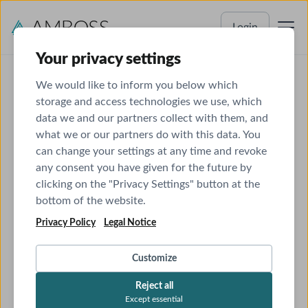
Login
Your privacy settings
We would like to inform you below which
Fachkunde im Strahlenschutz
storage and access technologies we use, which
data we and our partners collect with them, and
what we or our partners do with this data. You
Strahlenschutzkurse von AMBOSS
Strahlenschutzkurse von AMBOSS
can change your settings at any time and revoke
any consent you have given for the future by
Strahlenschutzkurse von AMBOSS
clicking on the "Privacy Settings" button at the
bottom of the website.
Privacy Policy
Legal Notice
Warum die Qualifikation „Fachkunde im Strahlenschutz“
Customize
unerlässlich ist
Reject all
Kurz und knapp:
Except essential
Hinweis: Ab dem