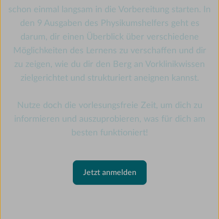
schon einmal langsam in die Vorbereitung starten. In
den 9 Ausgaben des Physikumshelfers geht es
darum, dir einen Überblick über verschiedene
Möglichkeiten des Lernens zu verschaffen und dir
zu zeigen, wie du dir den Berg an Vorklinikwissen
zielgerichtet und strukturiert aneignen kannst.
Nutze doch die vorlesungsfreie Zeit, um dich zu
informieren und auszuprobieren, was für dich am
besten funktioniert!
Jetzt anmelden