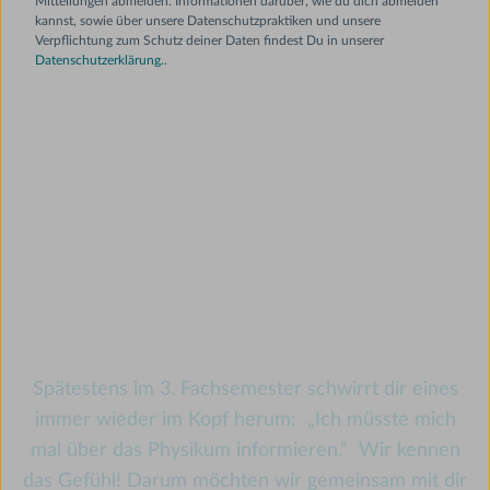
Mitteilungen abmelden. Informationen darüber, wie du dich abmelden
kannst, sowie über unsere Datenschutzpraktiken und unsere
Verpflichtung zum Schutz deiner Daten findest Du in unserer
Datenschutzerklärung.
.
Was beinhaltet der kleine
Physikumshelfer?
Spätestens im 3. Fachsemester schwirrt dir eines
immer wieder im Kopf herum: „Ich müsste mich
mal über das Physikum informieren.“ Wir kennen
das Gefühl! Darum möchten wir gemeinsam mit dir