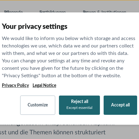
Pflegende
Fortbildungen
Praxen & Institutionen
Your privacy settings
We would like to inform you below which storage and access
technologies we use, which data we and our partners collect
with them, and what we or our partners do with this data.
nnere Medizin
You can change your settings at any time and revoke any
consent you have given for the future by clicking on the
"Privacy Settings" button at the bottom of the website.
Privacy Policy
Legal Notice
Reject all
Customize
Accept all
Except essential
findest du in AMBOSS einen
Lernplan mit den
sammengefasst
in entsprechenden Kapiteln.
asst und die Themen können strukturiert