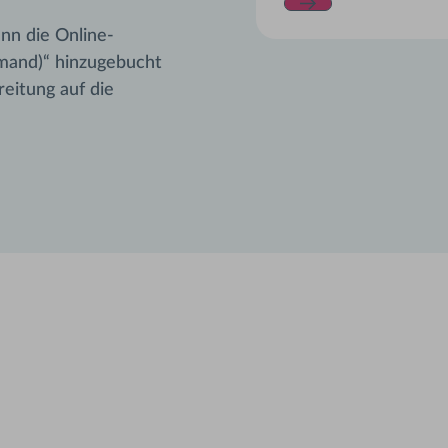
nn die Online-
emand)“ hinzugebucht
eitung auf die
 keinen AMBOSS-Acc