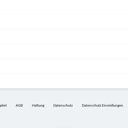
ie
etherapie
nödem
)
icht
e
itel
AGB
Haftung
Datenschutz
Datenschutz Einstellungen
e
ung der
ren