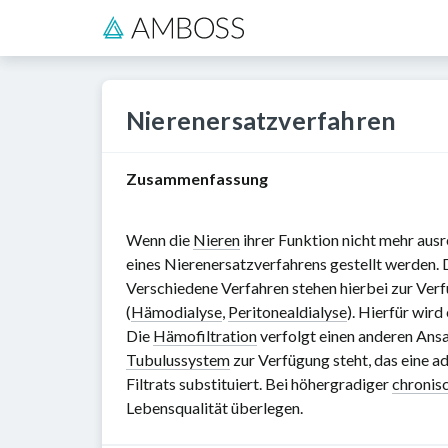
Nierenersatzverfahren
Zusammenfassung
Wenn die
Nieren
ihrer Funktion nicht mehr aus
eines Nierenersatzverfahrens gestellt werden. D
Verschiedene Verfahren stehen hierbei zur Verf
(
Hämodialyse
,
Peritonealdialyse
). Hierfür wir
Die
Hämofiltration
verfolgt einen anderen Ansa
Tubulussystem
zur Verfügung steht, das eine 
Filtrats substituiert. Bei höhergradiger
chronis
Lebensqualität überlegen.