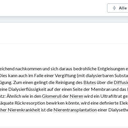
Alle
reichend nachkommen und sich daraus bedrohliche Entgleisungen er
ies kann auch im Falle einer Vergiftung (mit dialysierbaren Subst
ügung. Zum einen gelingt die Reinigung des
Blutes
über die
Diffusi
d eine Dialysierflüssigkeit auf der einen Seite der Membran und das
tz: Ähnlich wie in den
Glomeruli
der
Nieren
wird ein Ultrafiltrat g
adäquate Rückresorption bewirken könnte, wird eine definierte E
cher Nierenkrankheit
ist die
Nierentransplantation
einer Dialysethe