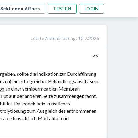
TESTEN
LOGIN
 Sektionen öffnen
Letzte Aktualisierung
:
10.7.2026
geben, sollte die Indikation zur Durchführung
anzen) ein erfolgreicher Behandlungsansatz sein.
on
an einer semipermeablen Membran
Blut
auf der anderen Seite zusammengebracht.
ebildet. Da jedoch kein künstliches
lektrolytlösung zum Ausgleich des entnommenen
rapie hinsichtlich
Mortalität
und