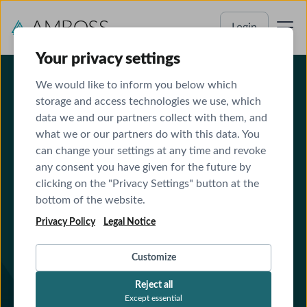
Login
Your privacy settings
We would like to inform you below which
storage and access technologies we use, which
FÜR ÄRZT:INNEN
data we and our partners collect with them, and
Spezialkurs
what we or our partners do with this data. You
can change your settings at any time and revoke
Computertomografie
any consent you have given for the future by
clicking on the "Privacy Settings" button at the
bottom of the website.
Spezialkurs Computertomografie (CT) zum
Erwerb der Fachkunde Rö 5 im Strahlenschutz
Privacy Policy
Legal Notice
8 Unterrichtseinheiten à 45 Minuten (4 UE E-
Learning + 4 UE Live-Webinar)
Customize
100% Online, Kurzfristige Termine, flexibel
umbuchbar
Reject all
Praxisnahe Inhalte zur sicheren Anwendung
Except essential