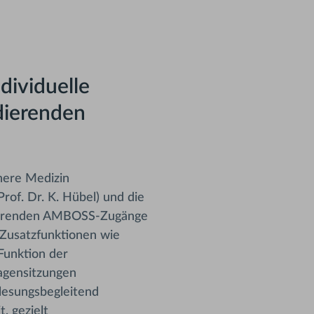
dividuelle
dierenden
nnere Medizin
of. Dr. K. Hübel) und die
ozierenden AMBOSS-Zugänge
 Zusatzfunktionen wie
 Funktion der
ragensitzungen
lesungsbegleitend
, gezielt