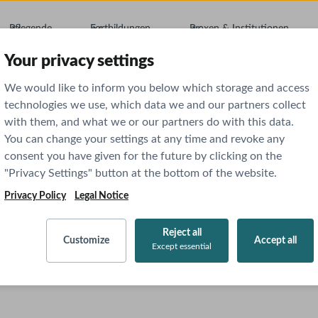
Pflegende
Fortbildungen
Praxen & Institutionen
Your privacy settings
We would like to inform you below which storage and access
technologies we use, which data we and our partners collect
with them, and what we or our partners do with this data.
HRLIZENZEN
You can change your settings at any time and revoke any
consent you have given for the future by clicking on the
"Privacy Settings" button at the bottom of the website.
Privacy Policy
Legal Notice
re Lehre
Reject all
Customize
Accept all
Except essential