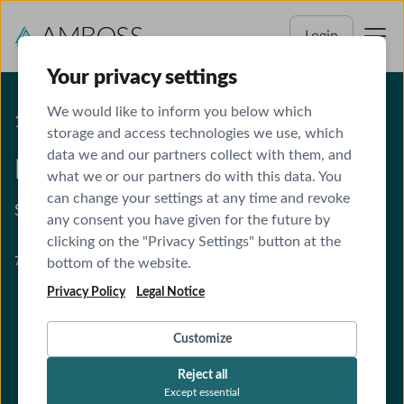
Login
Your privacy settings
We would like to inform you below which
18 CME-PUNKTE
storage and access technologies we use, which
data we and our partners collect with them, and
Invasive Beatmung
what we or our partners do with this data. You
can change your settings at any time and revoke
Sicherheit am Beatmungsgerät
any consent you have given for the future by
clicking on the "Privacy Settings" button at the
7 Module · CME zertifiziert
bottom of the website.
Privacy Policy
Legal Notice
Customize
Reject all
Except essential