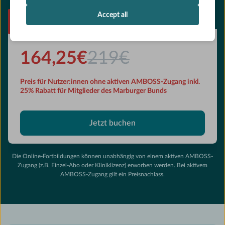
Accept all
25% RABATT
164,25€
219€
Preis für Nutzer:innen ohne aktiven AMBOSS-Zugang inkl.
25% Rabatt für Mitglieder des Marburger Bunds
Jetzt buchen
Die Online-Fortbildungen können unabhängig von einem aktiven AMBOSS-
Zugang (z.B. Einzel-Abo oder Kliniklizenz) erworben werden. Bei aktivem
AMBOSS-Zugang gilt ein Preisnachlass.