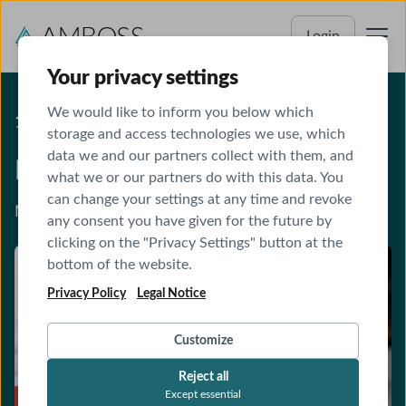
Login
Your privacy settings
We would like to inform you below which
16 CME-PUNKTE
storage and access technologies we use, which
data we and our partners collect with them, and
Diabetes
what we or our partners do with this data. You
can change your settings at any time and revoke
Notfälle managen und Blutzucker sicher einstellen
any consent you have given for the future by
clicking on the "Privacy Settings" button at the
bottom of the website.
Privacy Policy
Legal Notice
Customize
Reject all
Except essential