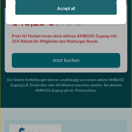
25% RABATT
Accept all
146,25 €
195 €
Preis für Nutzer:innen ohne aktiven AMBOSS-Zugang inkl.
25% Rabatt für Mitglieder des Marburger Bunds
Jetzt buchen
Die Online-Fortbildungen können unabhängig von einem aktiven AMBOSS-
Zugang (z.B. Einzel-Abo oder Kliniklizenz) erworben werden. Bei aktivem
AMBOSS-Zugang gilt ein Preisnachlass.