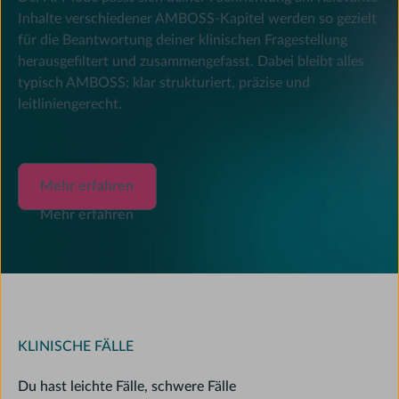
Inhalte verschiedener AMBOSS-Kapitel werden so gezielt
für die Beantwortung deiner klinischen Fragestellung
herausgefiltert und zusammengefasst. Dabei bleibt alles
typisch AMBOSS: klar strukturiert, präzise und
leitliniengerecht.
Mehr erfahren
Mehr erfahren
Mehr erfahren
KLINISCHE FÄLLE
Du hast leichte Fälle, schwere Fälle