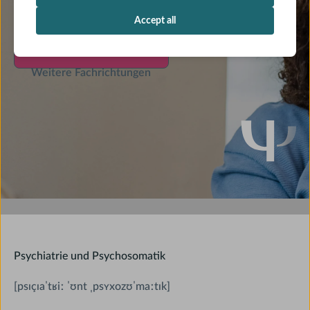
Psychiatrie-Highlights
Psychiatrie-Highlights
Accept all
Psychiatrie-Highlights
Weitere Fachrichtungen
Weitere Fachrichtungen
Weitere Fachrichtungen
Marquee Label
Psychiatrie und Psychosomatik
[psɪçɪaˈtʁiː ˈʊnt ˌpsʏxozʊˈmaːtɪk]