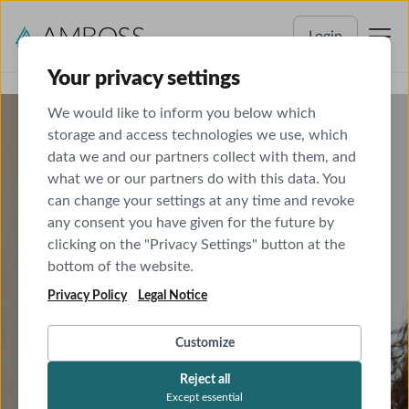
Login
Your privacy settings
We would like to inform you below which
storage and access technologies we use, which
data we and our partners collect with them, and
PSYCHIATRIE UND PSYCHOSOMATIK
what we or our partners do with this data. You
can change your settings at any time and revoke
Fachübergreifendes Wissen –
any consent you have given for the future by
fachspezifische Tiefe
clicking on the "Privacy Settings" button at the
bottom of the website.
Mit AMBOSS greifst du auf interdisziplinäres Wissen aller
Privacy Policy
Legal Notice
Fachrichtungen zurück. Hier zeigen wir dir spezifische
Inhalte, die dich in deinem eigenen Fachgebiet
unterstützen.
Customize
Reject all
Except essential