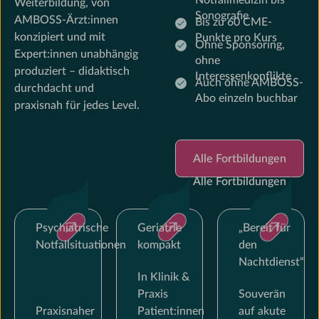
Notfallmedizin bis
Weiterbildung, von
Sonografie
AMBOSS-Ärzt:innen
Bis zu 60 CME-
konzipiert und mit
Punkte pro Kurs
Ohne Sponsoring,
Expert:innen unabhängig
ohne
produziert – didaktisch
Interessenkonflikte
Auch ohne AMBOSS-
durchdacht und
Abo einzeln buchbar
praxisnah für jedes Level.
Alle Fortbildungen
Alle Fortbildungen
Alle Fortbildungen
Psychiatrische
Geriatrie
„Bereit für
Notfallsituationen
kompakt
den
Nachtdienst“
In Klinik &
Praxis
Souverän
Praxisnaher
Patient:innen
auf akute