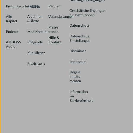
Nutzungsbedingungen
Download on the Ap
Prüfungsvorbereitung
Partner
PREISE
Geschäftsbedingungen
für Institutionen
Get it on Google Pl
Alle
Veranstaltungen
Ärztinnen
Kapitel
& Ärzte
Datenschutz
Presse
Podcast
Medizinstudierende
Datenschutz
Hilfe &
Einstellungen
AMBOSS
Kontakt
Pflegende
Audio
Disclaimer
Kliniklizenz
Impressum
Praxislizenz
Illegale
Inhalte
melden
Information
zur
Barrierefreiheit