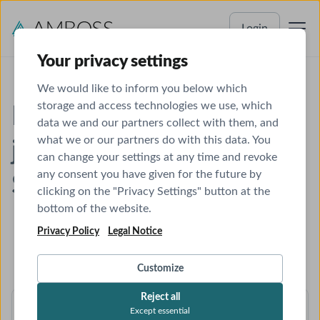
Login
Your privacy settings
We would like to inform you below which
storage and access technologies we use, which
Perfekt vorbereitet in
data we and our partners collect with them, and
what we or our partners do with this data. You
jeder Phase deines
can change your settings at any time and revoke
any consent you have given for the future by
Studiums
clicking on the "Privacy Settings" button at the
bottom of the website.
Privacy Policy
Legal Notice
Customize
Reject all
Except essential