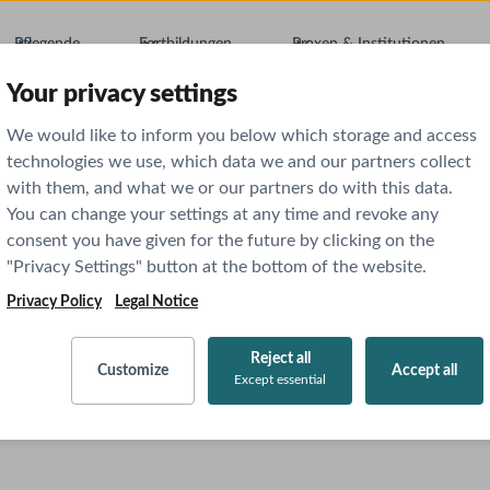
Pflegende
Fortbildungen
Praxen & Institutionen
Your privacy settings
We would like to inform you below which storage and access
technologies we use, which data we and our partners collect
with them, and what we or our partners do with this data.
You can change your settings at any time and revoke any
m Klinikalltag
consent you have given for the future by clicking on the
"Privacy Settings" button at the bottom of the website.
Privacy Policy
Legal Notice
 2024
Reject all
Customize
Accept all
Except essential