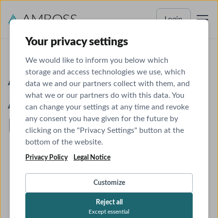
Login
Your privacy settings
We would like to inform you below which
storage and access technologies we use, which
AMBOSS
data we and our partners collect with them, and
what we or our partners do with this data. You
Aktuell. Präzise.
can change your settings at any time and revoke
any consent you have given for the future by
Leitliniengerecht.
clicking on the "Privacy Settings" button at the
bottom of the website.
Privacy Policy
Legal Notice
Customize
Reject all
Except essential