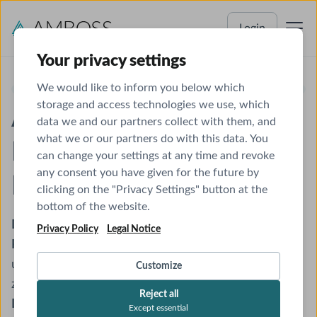
Login
Your privacy settings
We would like to inform you below which
storage and access technologies we use, which
AMBOSS-Vorteil für
data we and our partners collect with them, and
what we or our partners do with this data. You
Mitglieder des
can change your settings at any time and revoke
any consent you have given for the future by
Marburger Bunds
clicking on the "Privacy Settings" button at the
bottom of the website.
Der Marburger Bund und AMBOSS sind offizielle
Privacy Policy
Legal Notice
Partner
und arbeiten gemeinsam daran, Ärztinnen
und Ärzten einen einfachen und schnellen Zugang
Customize
zu evidenzbasierten Empfehlungen zu bieten.
Reject all
Deshalb haben alle Mitglieder des Marburger
Except essential