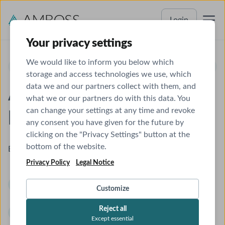
Login
Your privacy settings
We would like to inform you below which
KONGRESSVORTEIL
storage and access technologies we use, which
data we and our partners collect with them, and
AMBOSS 2 Monate
what we or our partners do with this data. You
can change your settings at any time and revoke
kostenfrei
any consent you have given for the future by
clicking on the "Privacy Settings" button at the
bottom of the website.
Behandlungsentscheidungen jederzeit absichern
Privacy Policy
Legal Notice
Fachgebietsübergreifendes Wissen – aktuell,
Customize
präzise, leitliniengerecht
Reject all
Konkrete Diagnostik- und
Except essential