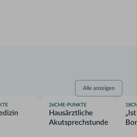
Alle
Alle anzeigen
anzeigen
KTE
26
CME-PUNKTE
18
C
edizin
Hausärztliche
„Is
Akutsprechstunde
Bor