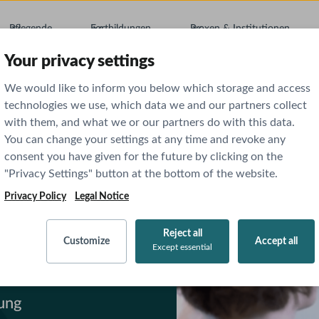
Pflegende
Fortbildungen
Praxen & Institutionen
Your privacy settings
We would like to inform you below which storage and access
technologies we use, which data we and our partners collect
with them, and what we or our partners do with this data.
You can change your settings at any time and revoke any
consent you have given for the future by clicking on the
"Privacy Settings" button at the bottom of the website.
Privacy Policy
Legal Notice
Reject all
Customize
Accept all
indel
Except essential
ung