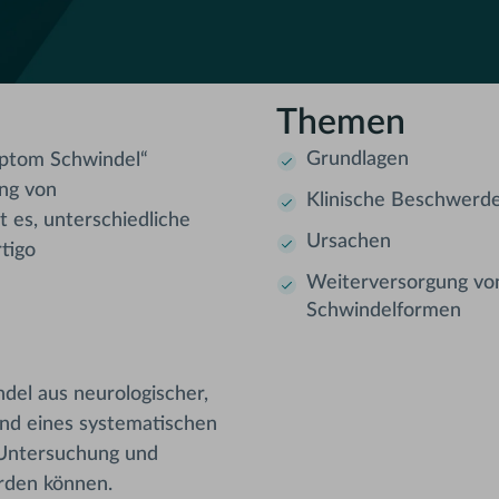
Themen
Grundlagen
mptom Schwindel“
ung von
Klinische Beschwerd
t es, unterschiedliche
Ursachen
tigo
Weiterversorgung von
Schwindelformen
del aus neurologischer,
and eines systematischen
 Untersuchung und
erden können.