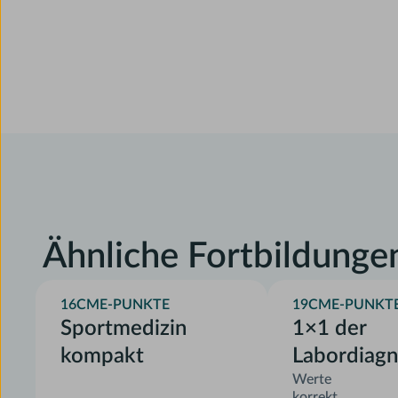
Ähnliche Fortbildunge
16
CME-PUNKTE
19
CME-PUNKT
Sportmedizin
1×1 der
kompakt
Labordiagn
Werte
korrekt