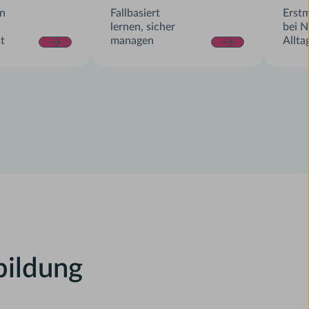
on
Fallbasiert
Erst
lernen, sicher
bei N
t
managen
Allta
bildung