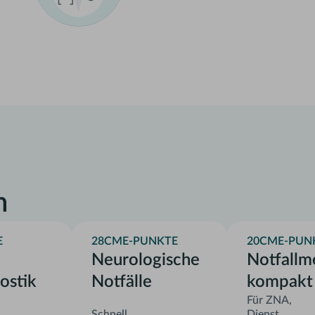
n
E
28
CME-PUNKTE
20
CME-PUN
Neurologische
Notfallm
ostik
Notfälle
kompakt
Für ZNA,
Schnell
Dienst,