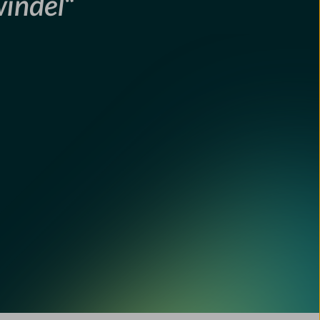
indel
“