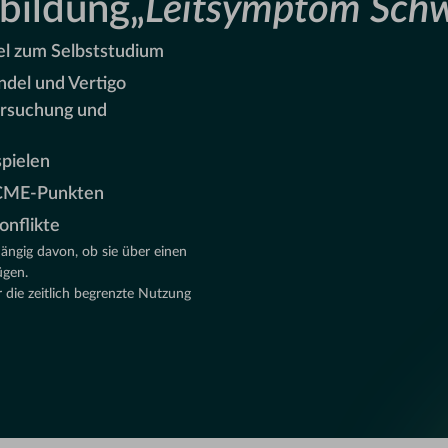
tbildung
„
Leitsymptom Schw
el zum Selbststudium
ndel und Vertigo
tersuchung und
pielen
0 CME-Punkten
onflikte
hängig davon, ob sie über einen
ügen.
die zeitlich begrenzte Nutzung