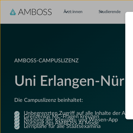
Ärzt:innen
Studierende
AMBOSS-CAMPUSLIZENZ
Uni Erlangen-Nürn
Die Campuslizenz beinhaltet:
Unbegrenzten Zugriff auf alle Inhalte der AM
Grenzenlos MC-Fragen kreuzen
Nutzung der Kreuzen- und Wissen-App
Nutzung des AMBOSS AI Mode
Lernpläne für alle Staatsexamina