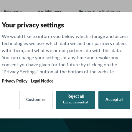
Pflegende
Fortbildungen
Praxen & Institutionen
Your privacy settings
We would like to inform you below which storage and access
technologies we use, which data we and our partners collect
with them, and what we or our partners do with this data.
You can change your settings at any time and revoke any
consent you have given for the future by clicking on the
"Privacy Settings" button at the bottom of the website.
berg
Privacy Policy
Legal Notice
Reject all
Customize
Accept all
Except essential
BOSS-Bibliothek