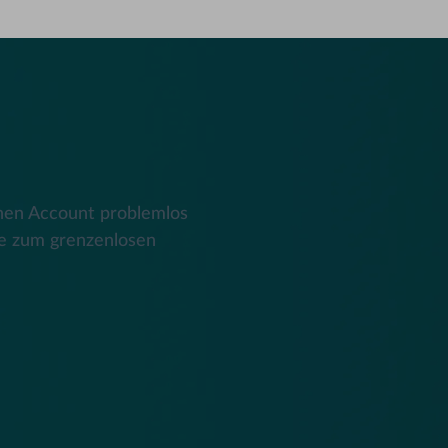
nen Account problemlos
e zum grenzenlosen