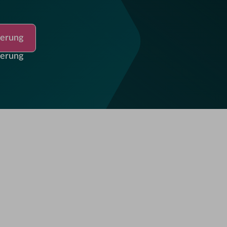
ung
ierung
ierung
Open video in dialog