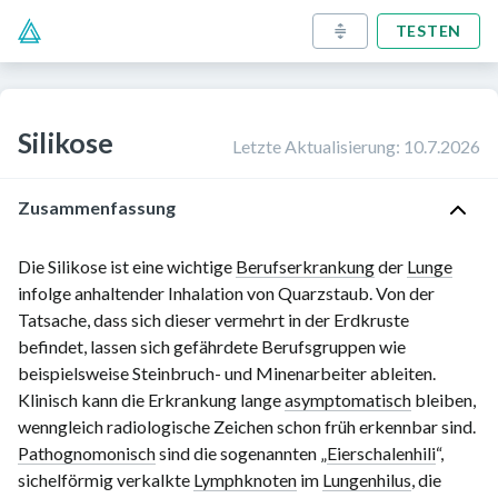
TESTEN
Silikose
Letzte Aktualisierung
:
10.7.2026
Zusammenfassung
Die Silikose ist eine wichtige
Berufserkrankung
der
Lunge
infolge anhaltender Inhalation von Quarzstaub. Von der
Tatsache, dass sich dieser vermehrt in der Erdkruste
befindet, lassen sich gefährdete Berufsgruppen wie
beispielsweise Steinbruch- und Minenarbeiter ableiten.
Klinisch kann die Erkrankung lange
asymptomatisch
bleiben,
wenngleich radiologische Zeichen schon früh erkennbar sind.
Pathognomonisch
sind die sogenannten „
Eierschalenhili
“,
sichelförmig verkalkte
Lymphknoten
im
Lungenhilus
, die