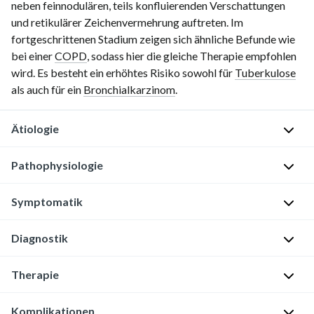
neben feinnodulären, teils konfluierenden Verschattungen
und retikulärer Zeichenvermehrung auftreten. Im
fortgeschrittenen Stadium zeigen sich ähnliche Befunde wie
bei einer
COPD
, sodass hier die gleiche Therapie empfohlen
wird. Es besteht ein erhöhtes Risiko sowohl für
Tuberkulose
als auch für ein
Bronchialkarzinom
.
Ätiologie
Pathophysiologie
I
n
Symptomatik
h
Quarzstaub
a
gelangt
Diagnostik
l
in
F
a
die
r
t
Therapie
Atemwege
ü
B
i
h
Lagert
i
o
Komplikationen
s