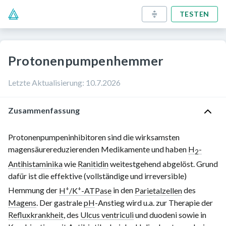
TESTEN
Protonenpumpenhemmer
Letzte Aktualisierung
:
10.7.2026
Zusammenfassung
Protonenpumpeninhibitoren sind die wirksamsten
magensäurereduzierenden Medikamente und haben
H
-
2
Antihistaminika
wie
Ranitidin
weitestgehend abgelöst. Grund
dafür ist die effektive (vollständige und irreversible)
+
+
Hemmung der
H
/K
-ATPase
in den
Parietalzellen
des
Magens
. Der gastrale
pH
-Anstieg wird u.a. zur Therapie der
Refluxkrankheit
, des
Ulcus ventriculi
und duodeni sowie in