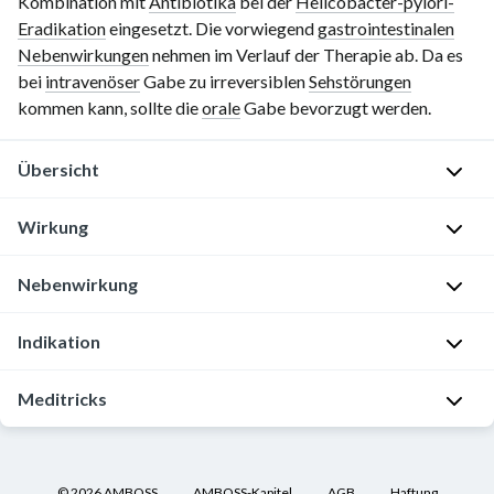
Kombination mit
Antibiotika
bei der
Helicobacter-pylori-
Eradikation
eingesetzt. Die vorwiegend
gastrointestinalen
Nebenwirkungen
nehmen im Verlauf der Therapie ab. Da es
bei
intravenöser
Gabe zu irreversiblen
Sehstörungen
kommen kann, sollte die
orale
Gabe bevorzugt werden.
Übersicht
Wirkung
Die
Vergleichsdaten
zur
Nebenwirkung
W
Wirkung
i
der
Indikation
r
Gastrointestinale
verschiedenen
k
Nebenwirkungen
PPI
Meditricks
s
(in
Ulcus
sind
t
bis
ventriculi
sehr
o
In
zu
und
heterogen.
f
Kooperation
10%)
duodeni
Im
©
2026
AMBOSS
AMBOSS-Kapitel
AGB
Haftung