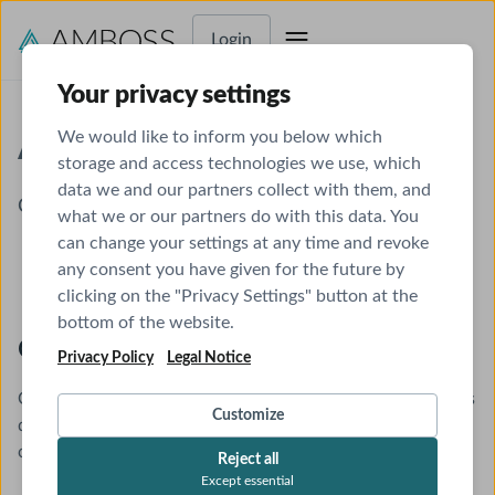
Login
Your privacy settings
ANKI
We would like to inform you below which
storage and access technologies we use, which
data we and our partners collect with them, and
Conhecimento num Flash
what we or our partners do with this data. You
can change your settings at any time and revoke
any consent you have given for the future by
clicking on the "Privacy Settings" button at the
bottom of the website.
O que é o ANKI?
Privacy Policy
Legal Notice
O Anki é um software gratuito e open source de flash cards
Customize
que utiliza a técnica de spaced repetition para aumentar a
capacidade de memorização de estudantes.
Reject all
Except essential