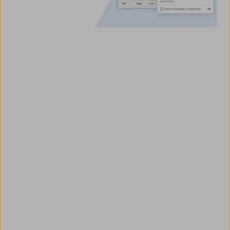
Se te estás a preparar
para a PNA e nunca
usaste o ANKI, sugerimos
que experimentes com
um deck para o USMLE