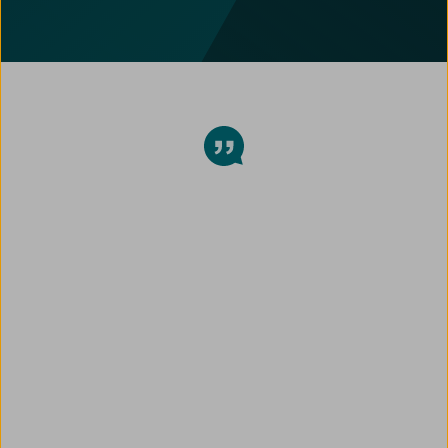
Los artículos de la biblioteca de
AMBOSS son el complemento
perfecto para el estudio de las
ciencias básicas y los conocimientos
clínicos para lograr estudiar de
manera efectiva para el ENARM