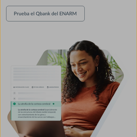
Prueba
Prueba el Qbank del ENARM
el
Qbank
del
ENARM