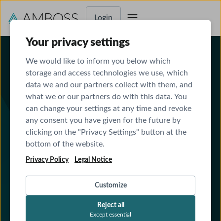
Login
Your privacy settings
We would like to inform you below which
storage and access technologies we use, which
CREADO PARA MÉXICO
data we and our partners collect with them, and
Prepárate para el
what we or our partners do with this data. You
can change your settings at any time and revoke
ENARM con nuestro
any consent you have given for the future by
clicking on the "Privacy Settings" button at the
Qbank tipo examen
bottom of the website.
Más de 3,000 preguntas en español, alineadas con las
Privacy Policy
Legal Notice
Guías de Práctica Clínica (GPC).
Modo examen que simula la interfaz y experiencia real
Customize
del ENARM.
Reject all
Desarrollado por médicos y expertos mexicanos.
Except essential