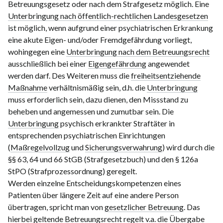
Betreuungsgesetz oder nach dem Strafgesetz möglich. Eine
Unterbringung nach öffentlich-rechtlichen Landesgesetzen
ist möglich, wenn aufgrund einer psychiatrischen Erkrankung
eine akute Eigen- und/oder Fremdgefährdung vorliegt,
wohingegen eine
Unterbringung nach dem Betreuungsrecht
ausschließlich bei einer
Eigengefährdung
angewendet
werden darf. Des Weiteren muss die
freiheitsentziehende
Maßnahme
verhältnismäßig sein, d.h. die
Unterbringung
muss erforderlich sein, dazu dienen, den Missstand zu
beheben und angemessen und zumutbar sein. Die
Unterbringung
psychisch erkrankter Straftäter in
entsprechenden psychiatrischen Einrichtungen
(
Maßregelvollzug
und
Sicherungsverwahrung
) wird durch die
§§ 63
, 64 und 66 StGB (Strafgesetzbuch) und den
§ 126a
StPO (Strafprozessordnung) geregelt.
Werden einzelne Entscheidungskompetenzen eines
Patienten über längere Zeit auf eine andere Person
übertragen, spricht man von
gesetzlicher Betreuung
. Das
hierbei geltende Betreuungsrecht regelt v.a. die Übergabe