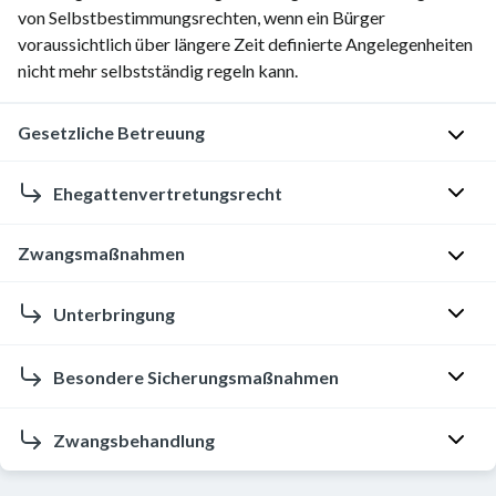
von Selbstbestimmungsrechten, wenn ein Bürger
voraussichtlich über längere Zeit definierte Angelegenheiten
nicht mehr selbstständig regeln kann.
Gesetzliche Betreuung
Grundlagen
Ehegattenvertretungsrecht
Z
Zwangsmaßnahmen
u
D
g
e
Zwangsmaßnahmen
Unterbringung
r
f
in
u
i
der
n
n
Die
Besondere Sicherungsmaßnahmen
Psychiatrie
d
i
Zwangsunterbringung
beinhalten
e
t
einer
Freiheitsbeschränkende
Zwangsbehandlung
alle
l
i
Person
Maßnahmen
Maßnahmen,
i
o
kann