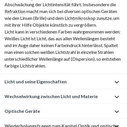
Abschwächung der Lichtintensität führt. Insbesondere die
Refraktion
macht man sich bei diversen optischen Geräten
wie den Linsen (Brille) und dem
Lichtmikroskop
zunutze, um
mit ihrer Hilfe Objekte künstlich zu vergrößern.
Licht kann in verschiedenen Farben wahrgenommen werden:
Weißes Licht ist Licht, das aus allen Wellenlängen besteht
und im
Auge
daher keinen Farbeindruck hinterlässt. Spaltet
man einen solchen weißen Lichtstrahl in einzelne Strahlen
unterschiedlicher Wellenlänge auf (Dispersion), so entstehen
farbige Lichtstrahlen.
Licht und seine Eigenschaften
Welle-
Wechselwirkung zwischen Licht und Materie
Teilchen-
Dualismus
Optische Geräte
Lichtstrahlung
kann
Licht
auf
Wiederholungsfragen zum Kapitel Optik und optische
ist
Die