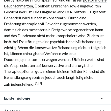
Bauchschmerzen
, Übelkeit, Erbrechen sowie ungewollten
Gewichtsverlust. Die Diagnose wird i.d.R. mittels
CT
gestellt.
Behandelt wird zunächst konservativ: Durch eine
Ernährungstherapie
soll Gewicht zugenommen werden,
damit sich das mesenteriale
Fettgewebe
regenerieren kann
und das
Duodenum
nicht mehr komprimiert wird. Zudem ist
insb. bei
Essstörungen
eine psychiatrische Mitbehandlung
wichtig. Wenn die konservative Behandlung nicht erfolgreich
ist, können chirurgische Verfahren wie eine
Duodenojejunostomie
erwogen werden. Üblicherweise sind
die Ansprechraten auf konservative und chirurgische
Therapieoptionen gut, in einem kleinen Teil der Fälle sind die
Behandlungsergebnisse jedoch auch langfristig nicht
[1]
[2]
zufriedenstellend.
Epidemiologie
Ätiologie