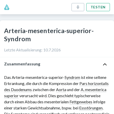
TESTEN
Arteria-mesenterica-superior-
Syndrom
Letzte Aktualisierung
:
10.7.2026
Zusammenfassung
Das Arteria-mesenterica-superior-
Syndrom
ist eine seltene
Erkrankung, die durch die Kompression der
Pars horizontalis
des Duodenums
zwischen der
Aorta
und der
A. mesenterica
superior
verursacht wird. Dies geschieht typischerweise
durch einen Abbau des mesenterialen
Fettgewebes
infolge
einer starken Gewichtsabnahme, bspw. bei
Essstörungen
.
Die Symptome sind unspezifisch und umfassen
postprandiale