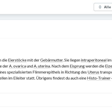
Alle
n die
Eierstöcke
mit der
Gebärmutter
. Sie liegen
intraperitoneal
im 
te der
A. ovarica
und
A. uterina
. Nach dem
Eisprung
werden die
Eize
nes spezialisierten Flimmerepithels in Richtung des
Uterus
transpo
llen im Eileiter statt. Übrigens findest du auch eine
Histo-Trainer