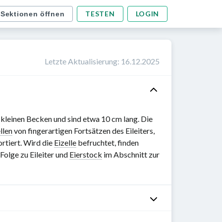
TESTEN
LOGIN
 Sektionen öffnen
Letzte Aktualisierung
:
16.12.2025
kleinen Becken und sind etwa
10 cm
lang. Die
llen
von fingerartigen Fortsätzen des Eileiters,
rtiert. Wird die
Eizelle
befruchtet, finden
-Folge zu Eileiter und
Eierstock
im Abschnitt zur